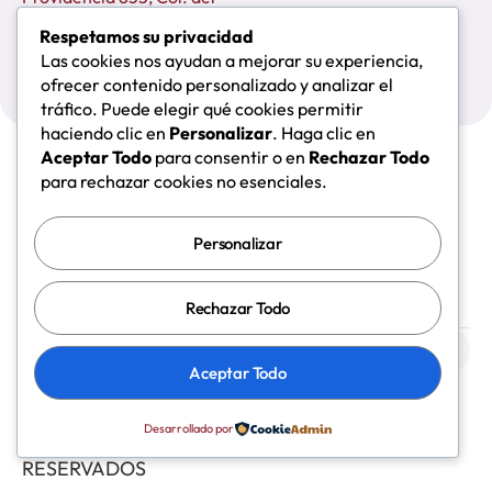
Valle Centro, Benito Juárez
Respetamos su privacidad
CP. 03100
Las cookies nos ayudan a mejorar su experiencia,
Ciudad de México.
ofrecer contenido personalizado y analizar el
tráfico. Puede elegir qué cookies permitir
haciendo clic en
Personalizar
. Haga clic en
Aceptar Todo
para consentir o en
Rechazar Todo
para rechazar cookies no esenciales.
Nosotros
Inscripciones
Curso LII
Eventos académicos
Simulación
Personalizar
Editorial
Acceso Socios
Contacto
Rechazar Todo
Aceptar Todo
© 2026 COMEXANE
Aviso de privacidad
A.C. TODOS LOS
Desarrollado por
DERECHOS
RESERVADOS