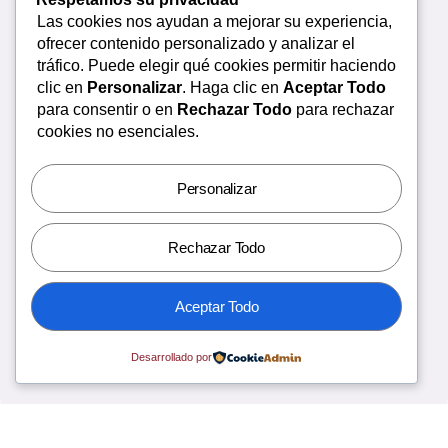
Las cookies nos ayudan a mejorar su experiencia,
ofrecer contenido personalizado y analizar el
CONTACTO
tráfico. Puede elegir qué cookies permitir haciendo
clic en
Personalizar
. Haga clic en
Aceptar Todo
para consentir o en
Rechazar Todo
para rechazar
WhatsApp:
cookies no esenciales.
55 2144 8505
Personalizar
Email
info@comexane.com
cmx@revistacomexane.com
Lun-Vie:
Rechazar Todo
9:00am-6:00pm
Providencia 835, Col. del
Aceptar Todo
Valle Centro, Benito Juárez
CP. 03100
Desarrollado por
Ciudad de México.