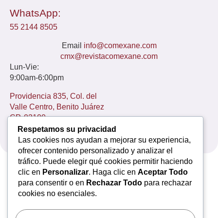
WhatsApp:
55 2144 8505
Email
info@comexane.com
cmx@revistacomexane.com
Lun-Vie:
9:00am-6:00pm
Providencia 835, Col. del
Valle Centro, Benito Juárez
CP. 03100
Ciudad de México.
Respetamos su privacidad
Las cookies nos ayudan a mejorar su experiencia,
ofrecer contenido personalizado y analizar el
tráfico. Puede elegir qué cookies permitir haciendo
clic en
Personalizar
. Haga clic en
Aceptar Todo
Nosotros
Inscripciones
Curso LII
para consentir o en
Rechazar Todo
para rechazar
cookies no esenciales.
Eventos académicos
Simulación
Editorial
Acceso Socios
Contacto