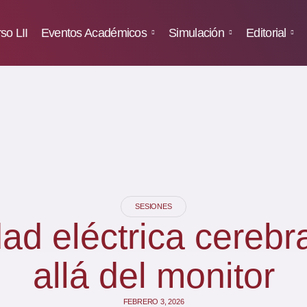
so LII
Eventos Académicos
Simulación
Editorial
SESIONES
dad eléctrica cerebr
allá del monitor
FEBRERO 3, 2026